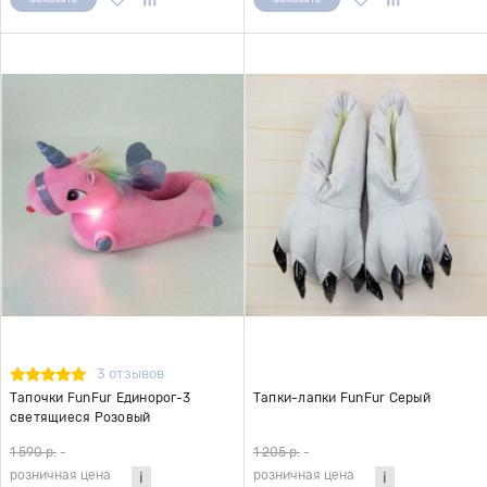
3 отзывов
Тапочки FunFur Единорог-3
Тапки-лапки FunFur Серый
светящиеся Розовый
1 590 р.
-
1 205 р.
-
розничная цена
розничная цена