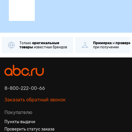
Примерка
и
проверка
Самовывоз
в
при получении
через
1 минуту
8-800-222-00-66
Заказать обратный звонок
Покупателю
Пункты выдачи
Проверить статус заказа