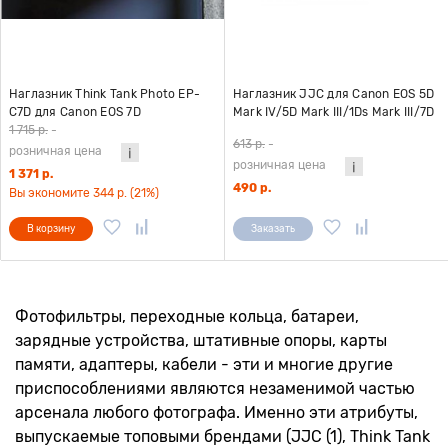
Наглазник Think Tank Photo EP-
Наглазник JJC для Canon EOS 5D
C7D для Canon EOS 7D
Mark IV/5D Mark III/1Ds Mark III/7D
(Hydrophobia 300-600 V2.0, 70-
универсальный
1 715 р.
-
613 р.
-
200, Hydrophobia Flash 70-200)
розничная цена
розничная цена
для дождевого чехла
1 371 р.
490 р.
Вы экономите 344 р. (21%)
В корзину
Заказать
Фотофильтры, переходные кольца, батареи,
зарядные устройства, штативные опоры, карты
памяти, адаптеры, кабели - эти и многие другие
приспособлениями являются незаменимой частью
арсенала любого фотографа. Именно эти атрибуты,
выпускаемые топовыми брендами (JJC (1), Think Tank