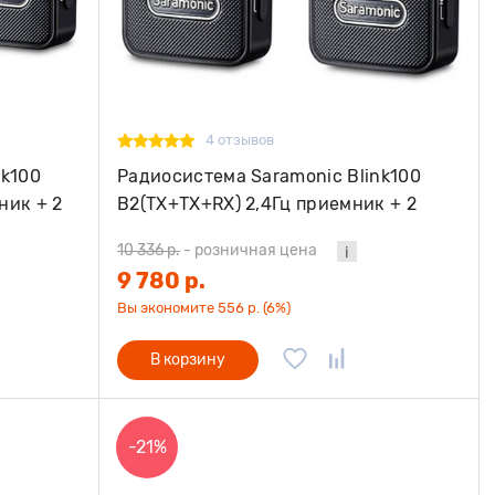
4 отзывов
nk100
Радиосистема Saramonic Blink100
ник + 2
B2(TX+TX+RX) 2,4Гц приемник + 2
передатчика разъем 3,5мм
10 336 р.
-
розничная цена
9 780 р.
Вы экономите 556 р. (6%)
В корзину
-21%