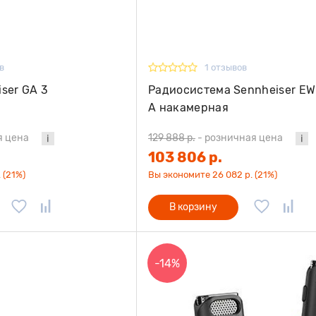
в
1 отзывов
ser GA 3
Радиосистема Sennheiser EW
A накамерная
я цена
129 888 р.
-
розничная цена
103 806 р.
 (21%)
Вы экономите 26 082 р. (21%)
В корзину
-14%