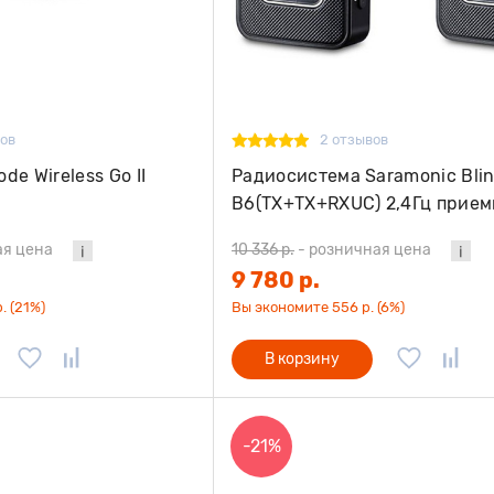
вов
2 отзывов
e Wireless Go II
Радиосистема Saramonic Bli
B6(TX+TX+RXUC) 2,4Гц прием
передатчика разъем Type-C
ая цена
10 336 р.
-
розничная цена
9 780 р.
. (21%)
Вы экономите 556 р. (6%)
В корзину
-21%