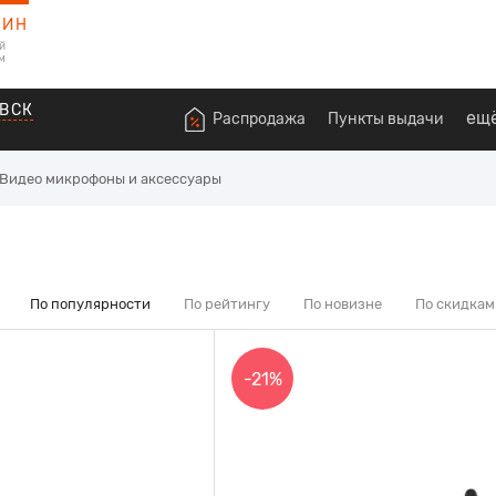
ЗИН
й
м
ВСК
ещ
Распродажа
Пункты выдачи
Видео микрофоны и аксессуары
По популярности
По рейтингу
По новизне
По скидкам
-21%