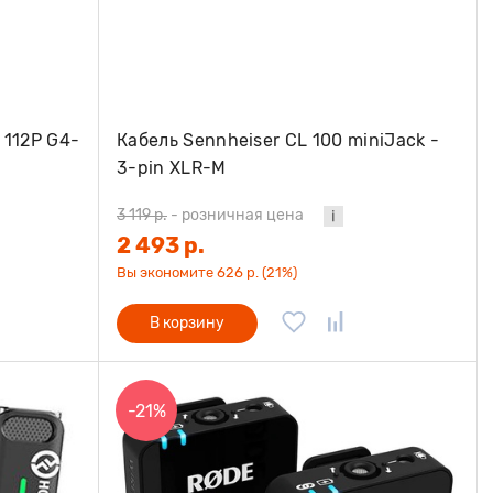
 112P G4-
Кабель Sennheiser CL 100 miniJack -
3-pin XLR-M
3 119 р.
-
розничная цена
2 493 р.
Вы экономите 626 р. (21%)
В корзину
-21%