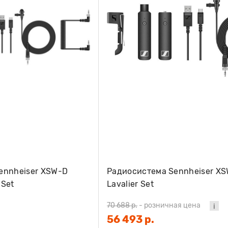
ennheiser XSW-D
Радиосистема Sennheiser X
 Set
Lavalier Set
70 688 р.
-
розничная цена
56 493 р.