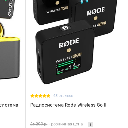
43 отзывов
система
Радиосистема Rode Wireless Go II
я
26 200 р.
-
розничная цена