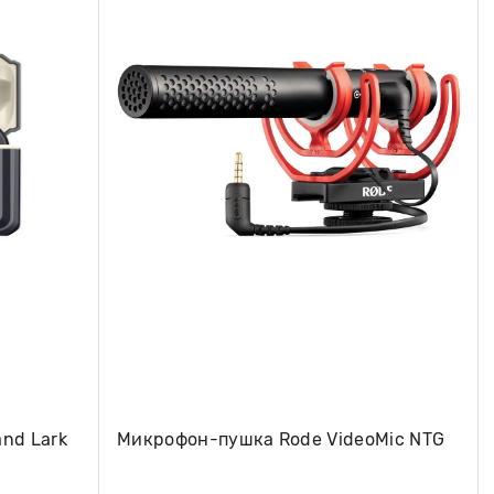
nd Lark
Микрофон-пушка Rode VideoMic NTG