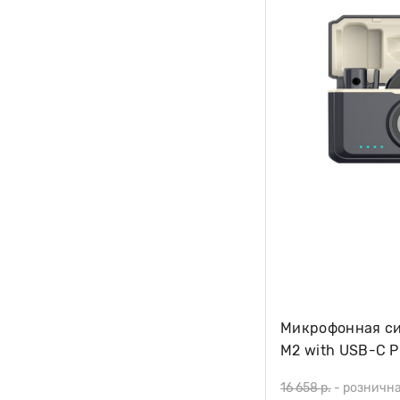
Микрофонная сис
M2 with USB-C P
16 658 р.
-
рознична