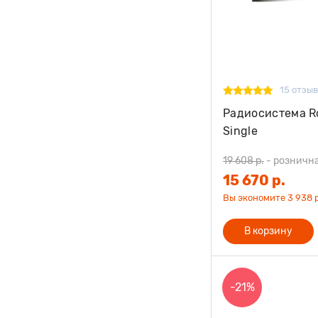
15 отзы
Радиосистема Rod
Single
19 608 р.
-
розничн
15 670 р.
Вы экономите 3 938 р
В корзину
-21%