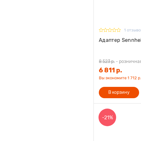
1 отзыво
Адаптер Sennhei
8 523 р.
-
рознична
6 811 р.
Вы экономите 1 712 р.
В корзину
-21%