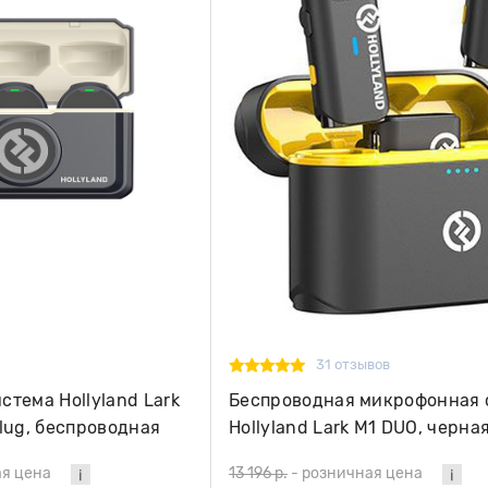
31 отзывов
тема Hollyland Lark
Беспроводная микрофонная 
lug, беспроводная
Hollyland Lark M1 DUO, черна
я цена
13 196 р.
-
розничная цена