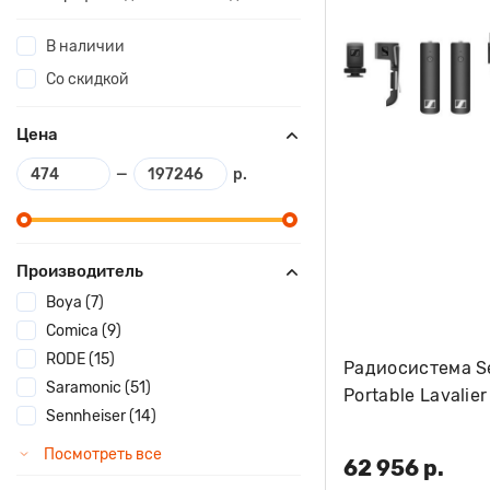
В наличии
Со скидкой
Цена
—
р.
Производитель
Boya (7)
Comica (9)
RODE (15)
Радиосистема S
Saramonic (51)
Portable Lavalier
Sennheiser (14)
Посмотреть все
62 956 р.