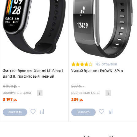
42 отзывов
Фитнес браслет Xiaomi Mi Smart
Умный браслет iWOWN i6Pro
Band 8, графитовый черный
4 000 р.
-
259 р.
-
розничная цена
розничная цена
3 197 р.
239 р.
Заказать
Заказать