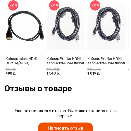
-21%
-21%
-21%
Кабель microHDMI-
Кабель Prolike HDMI
Кабель Prolike HDMI
К
HDMI M/M 5м,
вер.1,4 19М-19М позол.
вер.1,4 19М-19М позол.
в
позолоченные
конт., ферритовые
конт., ферритовые
к
613 р.
1 938 р.
1 275 р.
7
контакты Blister box
кольца, 30 м
кольца, 20 м
к
490 р.
1 548 р.
1 019 р.
5
Отзывы о товаре
Еще нет ни одного отзыва. Вы можете написать его
первым.
Написать отзыв