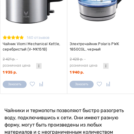
140 отзывов
Чайник Viomi Mechanical Kettle,
Электрочайник Polaris PWK
серебристый (V-MK151B)
1850CGL, черный
2 421 р.
-
2 428 р.
-
розничная цена
розничная цена
1 935 р.
1 940 р.
Заказать
Заказать
Чайники и термопоты позволяют быстро разогреть
воду, подключившись к сети. Они имеют разную
форму, могут быть произведены из любых
материалов и с неограниченным количеством