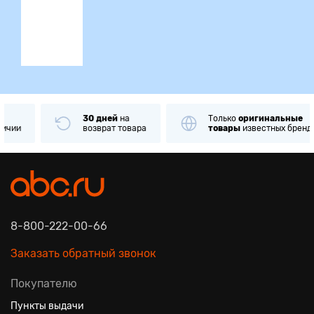
ция
30 дней
на
Только
оригинальные
возврат товара
товары
известных брендов
8-800-222-00-66
Заказать обратный звонок
Покупателю
Пункты выдачи