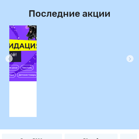
Последние акции
ция