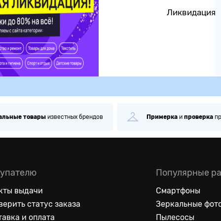
Ликвидация
альные
товары
известных брендов
Примерка
и
проверка
п
упателю
Популярные р
кты выдачи
Смартфоны
верить статус заказа
Зеркальные фот
тавка и оплата
Пылесосы