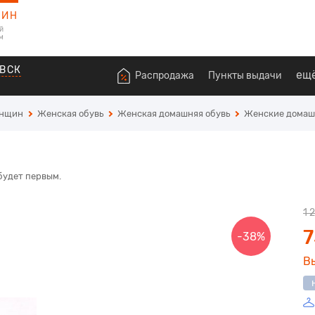
ЗИН
й
м
ВСК
ещ
Распродажа
Пункты выдачи
енщин
Женская обувь
Женская домашняя обувь
Женские домаш
 будет первым.
1 
7
-38%
В