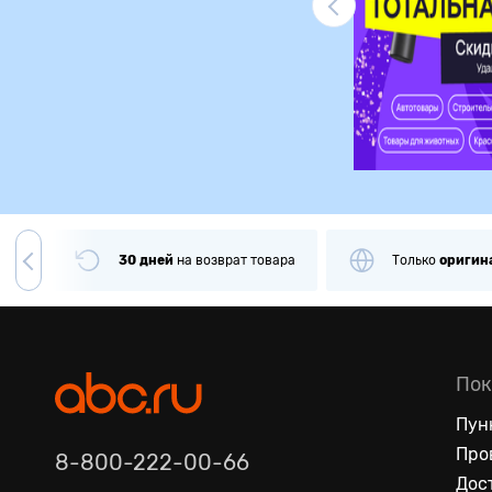
Ликвидация
чии
30 дней
на
возврат товара
Только
оригин
Пок
Пун
Про
8-800-222-00-66
Дос