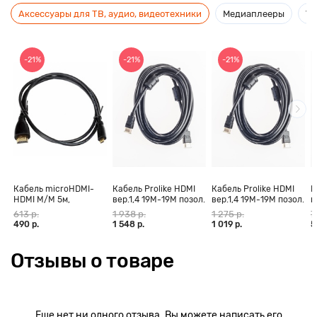
Аксессуары для ТВ, аудио, видеотехники
Медиаплееры
Ус
-21%
-21%
-21%
Кабель microHDMI-
Кабель Prolike HDMI
Кабель Prolike HDMI
К
HDMI M/M 5м,
вер.1,4 19М-19М позол.
вер.1,4 19М-19М позол.
в
позолоченные
конт., ферритовые
конт., ферритовые
к
613 р.
1 938 р.
1 275 р.
7
контакты Blister box
кольца, 30 м
кольца, 20 м
к
490 р.
1 548 р.
1 019 р.
5
Отзывы о товаре
Еще нет ни одного отзыва. Вы можете написать его