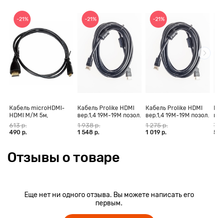
-21%
-21%
-21%
Кабель microHDMI-
Кабель Prolike HDMI
Кабель Prolike HDMI
К
HDMI M/M 5м,
вер.1,4 19М-19М позол.
вер.1,4 19М-19М позол.
в
позолоченные
конт., ферритовые
конт., ферритовые
к
613 р.
1 938 р.
1 275 р.
7
контакты Blister box
кольца, 30 м
кольца, 20 м
к
490 р.
1 548 р.
1 019 р.
5
Отзывы о товаре
Еще нет ни одного отзыва. Вы можете написать его
первым.