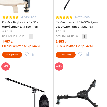
4 отзывов
4 отзывов
Стойка Raylab RL-DMS45 со
Стойка Raylab LS260CA 2,6м с
струбциной для крепления
воздушной амортизацией
оборудования к столу
3 470 р.
-
4 170 р.
-
розничная цена
розничная цена
1 957 р.
2 453 р.
Вы экономите 1 513 р. (44%)
Вы экономите 1 717 р. (42%)
В корзину
В корзину
-1%
-49%