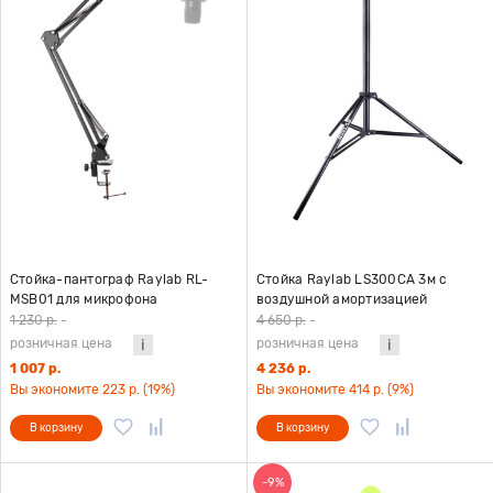
Стойка-пантограф Raylab RL-
Стойка Raylab LS300CA 3м с
MSB01 для микрофона
воздушной амортизацией
1 230 р.
-
4 650 р.
-
розничная цена
розничная цена
1 007 р.
4 236 р.
Вы экономите 223 р. (19%)
Вы экономите 414 р. (9%)
В корзину
В корзину
-9%