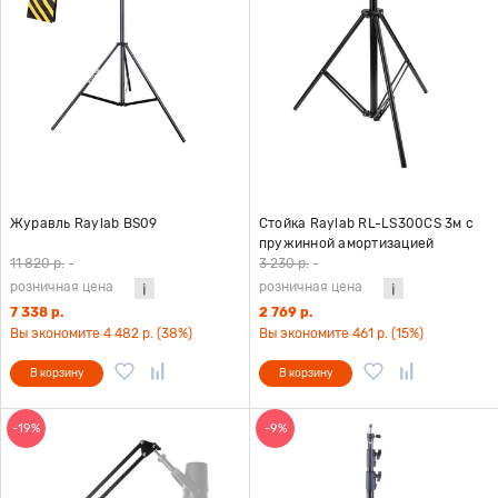
Журавль Raylab BS09
Стойка Raylab RL-LS300СS 3м с
пружинной амортизацией
11 820 р.
-
3 230 р.
-
розничная цена
розничная цена
7 338 р.
2 769 р.
Вы экономите 4 482 р. (38%)
Вы экономите 461 р. (15%)
В корзину
В корзину
-19%
-9%