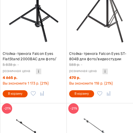
Стойка-тренога Falcon Eyes
Стойка-тренога Falcon Eyes ST-
FlatStand 2000BAC для фото/
804B для фото/видеостудии
видеостудии
5 838 р.
-
588 р.
-
розничная цена
розничная цена
4 665 р.
470 р.
Вы экономите 1 173 р. (21%)
Вы экономите 118 р. (21%)
В корзину
В корзину
-21%
-21%