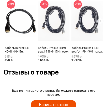
-21%
-21%
-21%
Кабель microHDMI-
Кабель Prolike HDMI
Кабель Prolike HDMI
К
HDMI M/M 5м,
вер.1,4 19М-19М позол.
вер.1,4 19М-19М позол.
в
позолоченные
конт., ферритовые
конт., ферритовые
к
613 р.
1 938 р.
1 275 р.
7
контакты Blister box
кольца, 30 м
кольца, 20 м
к
490 р.
1 548 р.
1 019 р.
5
Отзывы о товаре
Еще нет ни одного отзыва. Вы можете написать его
первым.
Написать отзыв