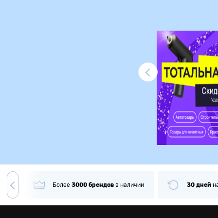
Ликвидация
гда
Более
3000
брендов
в наличии
30 дней
н