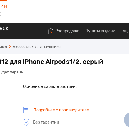
ЗИН
й
м
ВСК
ещ
Распродажа
Пункты выдачи
уары
Аксессуары для наушников
2 для iPhone Airpods1/2, серый
будет первым.
Основные характеристики:
Подробнее о производителе
Без гарантии