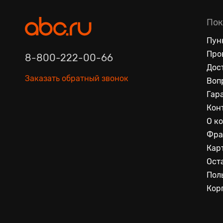
Пок
Пун
Про
8-800-222-00-66
Дос
Заказать обратный звонок
Воп
Гар
Кон
О к
Фра
Кар
Ост
Пол
Кор