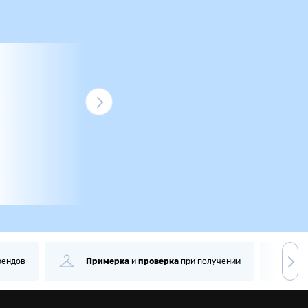
рендов
Примерка
и
проверка
при получении
С