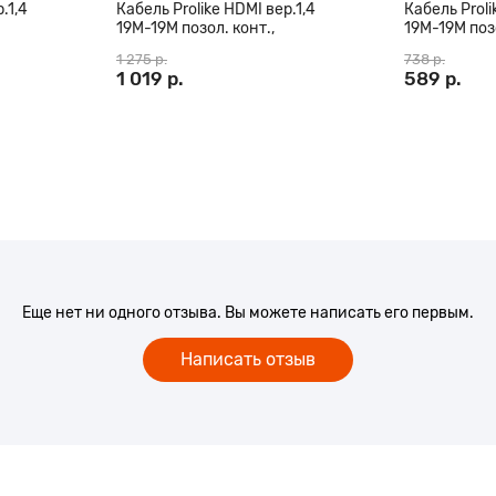
.1,4
Кабель Prolike HDMI вер.1,4
Кабель Proli
19М-19М позол. конт.,
19М-19М позо
0 м
ферритовые кольца, 20 м
ферритовые 
1 275 р.
738 р.
1 019 р.
589 р.
Еще нет ни одного отзыва. Вы можете написать его первым.
Написать отзыв