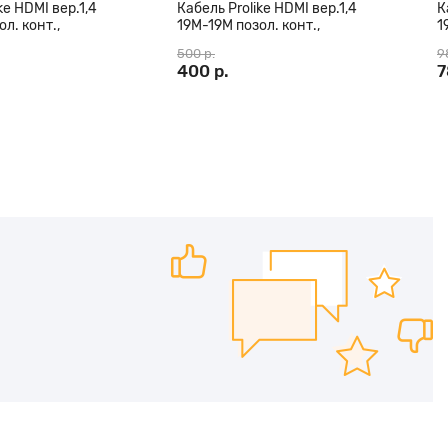
ke HDMI вер.1,4
Кабель Prolike HDMI вер.1,4
К
л. конт.,
19М-19М позол. конт.,
1
кольца, 10 м
ферритовые кольца, 7 м
ф
500 р.
9
ч
400 р.
7