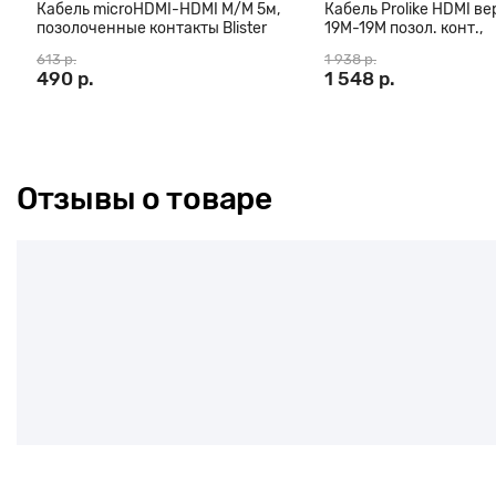
Кабель microHDMI-HDMI M/M 5м,
Кабель Prolike HDMI вер
позолоченные контакты Blister
19М-19М позол. конт.,
box
ферритовые кольца, 3
613 р.
1 938 р.
490 р.
1 548 р.
Отзывы о товаре