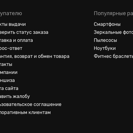
упателю
Популярные р
кты выдачи
Смартфоны
верить статус заказа
Зеркальные фот
тавка и оплата
Пылесосы
рос-ответ
Ноутбуки
антия, возврат и обмен товара
Фитнес браслет
такты
омпании
ншиза
та сайта
авить жалобу
ьзовательское соглашение
поративным клиентам