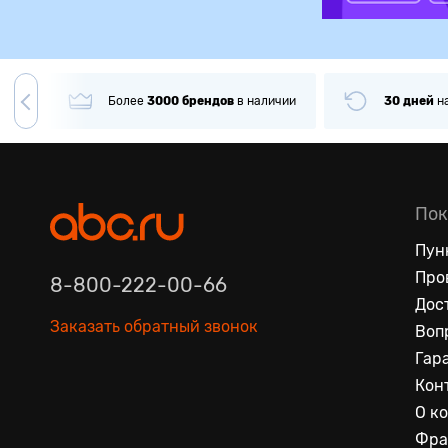
гда
Более
3000
брендов
в наличии
30 дней
н
Пок
Пун
Про
8-800-222-00-66
Дос
Заказать обратный звонок
Воп
Гар
Кон
О к
Фра