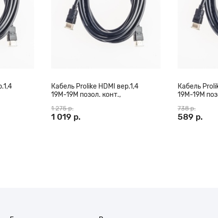
.1,4
Кабель Prolike HDMI вер.1,4
Кабель Proli
19М-19М позол. конт.,
19М-19М позо
0 м
ферритовые кольца, 20 м
ферритовые 
1 275 р.
738 р.
1 019 р.
589 р.