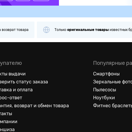
а
возврат товара
Только
оригинальные
товары
известных б
упателю
Популярные р
кты выдачи
Смартфоны
верить статус заказа
Зеркальные фот
тавка и оплата
Пылесосы
рос-ответ
Ноутбуки
антия, возврат и обмен товара
Фитнес браслет
такты
омпании
ншиза