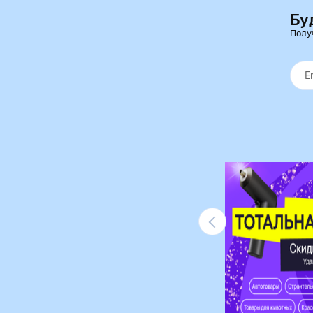
Бу
Полу
Ликвидация