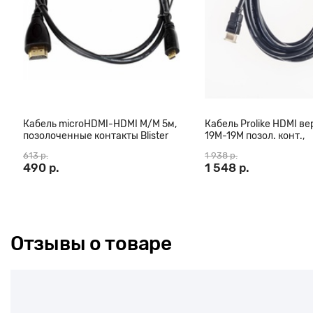
Кабель microHDMI-HDMI M/M 5м,
Кабель Prolike HDMI вер
позолоченные контакты Blister
19М-19М позол. конт.,
box
ферритовые кольца, 3
613 р.
1 938 р.
490 р.
1 548 р.
Отзывы о товаре