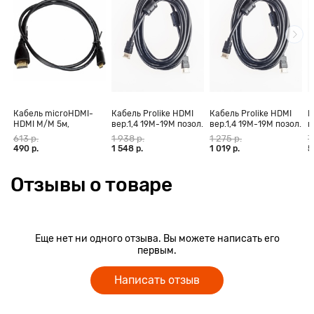
Кабель microHDMI-
Кабель Prolike HDMI
Кабель Prolike HDMI
К
HDMI M/M 5м,
вер.1,4 19М-19М позол.
вер.1,4 19М-19М позол.
в
позолоченные
конт., ферритовые
конт., ферритовые
к
613 р.
1 938 р.
1 275 р.
7
контакты Blister box
кольца, 30 м
кольца, 20 м
к
490 р.
1 548 р.
1 019 р.
5
Отзывы о товаре
Еще нет ни одного отзыва. Вы можете написать его
первым.
Написать отзыв