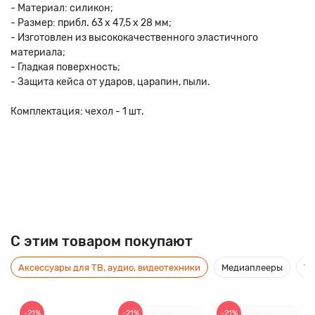
- Материал: силикон;
- Размер: прибл. 63 х 47,5 х 28 мм;
- Изготовлен из высококачественного эластичного
материала;
- Гладкая поверхность;
- Защита кейса от ударов, царапин, пыли.
Комплектация: чехол - 1 шт.
C этим товаром покупают
Аксессуары для ТВ, аудио, видеотехники
Медиаплееры
Ус
-21%
-21%
-21%