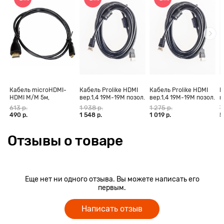
Кабель microHDMI-
Кабель Prolike HDMI
Кабель Prolike HDMI
К
HDMI M/M 5м,
вер.1,4 19М-19М позол.
вер.1,4 19М-19М позол.
в
позолоченные
конт., ферритовые
конт., ферритовые
к
613 р.
1 938 р.
1 275 р.
7
контакты Blister box
кольца, 30 м
кольца, 20 м
к
490 р.
1 548 р.
1 019 р.
5
Отзывы о товаре
Еще нет ни одного отзыва. Вы можете написать его
первым.
Написать отзыв