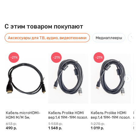
C этим товаром покупают
Аксессуары для ТВ, аудио, видеотехники
Медиаплееры
Ус
-21%
-21%
-21%
Кабель microHDMI-
Кабель Prolike HDMI
Кабель Prolike HDMI
К
HDMI M/M 5м,
вер.1,4 19М-19М позол.
вер.1,4 19М-19М позол.
в
позолоченные
конт., ферритовые
конт., ферритовые
к
613 р.
1 938 р.
1 275 р.
7
контакты Blister box
кольца, 30 м
кольца, 20 м
к
490 р.
1 548 р.
1 019 р.
5