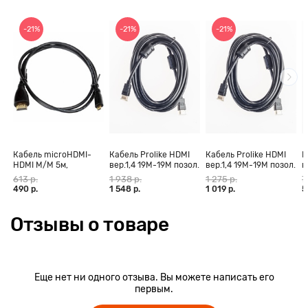
-21%
-21%
-21%
Кабель microHDMI-
Кабель Prolike HDMI
Кабель Prolike HDMI
К
HDMI M/M 5м,
вер.1,4 19М-19М позол.
вер.1,4 19М-19М позол.
в
позолоченные
конт., ферритовые
конт., ферритовые
к
613 р.
1 938 р.
1 275 р.
7
контакты Blister box
кольца, 30 м
кольца, 20 м
к
490 р.
1 548 р.
1 019 р.
5
Отзывы о товаре
Еще нет ни одного отзыва. Вы можете написать его
первым.