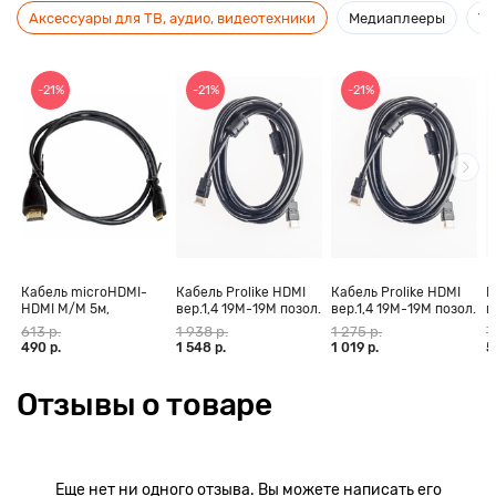
Аксессуары для ТВ, аудио, видеотехники
Медиаплееры
Ус
-21%
-21%
-21%
Кабель microHDMI-
Кабель Prolike HDMI
Кабель Prolike HDMI
К
HDMI M/M 5м,
вер.1,4 19М-19М позол.
вер.1,4 19М-19М позол.
в
позолоченные
конт., ферритовые
конт., ферритовые
к
613 р.
1 938 р.
1 275 р.
7
контакты Blister box
кольца, 30 м
кольца, 20 м
к
490 р.
1 548 р.
1 019 р.
5
Отзывы о товаре
Еще нет ни одного отзыва. Вы можете написать его