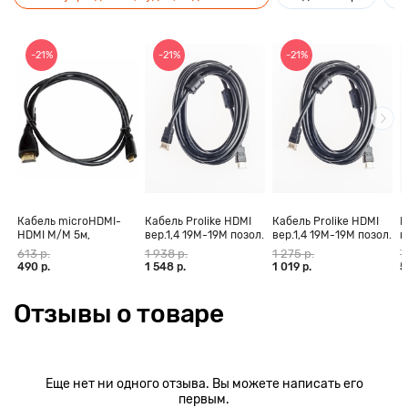
-21%
-21%
-21%
Кабель microHDMI-
Кабель Prolike HDMI
Кабель Prolike HDMI
К
HDMI M/M 5м,
вер.1,4 19М-19М позол.
вер.1,4 19М-19М позол.
в
позолоченные
конт., ферритовые
конт., ферритовые
к
613 р.
1 938 р.
1 275 р.
7
контакты Blister box
кольца, 30 м
кольца, 20 м
к
490 р.
1 548 р.
1 019 р.
5
Отзывы о товаре
Еще нет ни одного отзыва. Вы можете написать его
первым.