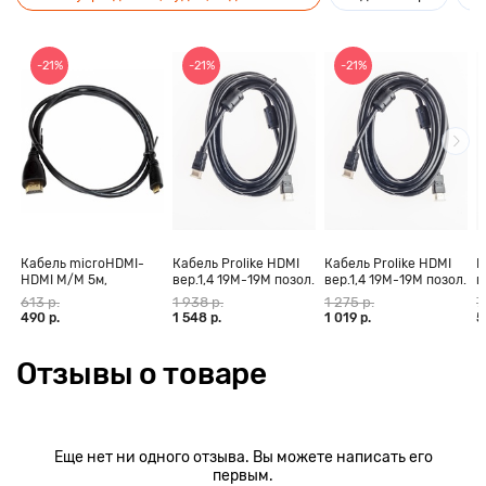
-21%
-21%
-21%
Кабель microHDMI-
Кабель Prolike HDMI
Кабель Prolike HDMI
К
HDMI M/M 5м,
вер.1,4 19М-19М позол.
вер.1,4 19М-19М позол.
в
позолоченные
конт., ферритовые
конт., ферритовые
к
613 р.
1 938 р.
1 275 р.
7
контакты Blister box
кольца, 30 м
кольца, 20 м
к
490 р.
1 548 р.
1 019 р.
5
Отзывы о товаре
Еще нет ни одного отзыва. Вы можете написать его
первым.