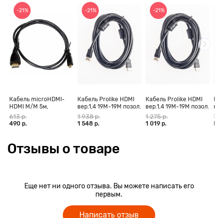
-21%
-21%
-21%
Кабель microHDMI-
Кабель Prolike HDMI
Кабель Prolike HDMI
К
HDMI M/M 5м,
вер.1,4 19М-19М позол.
вер.1,4 19М-19М позол.
в
позолоченные
конт., ферритовые
конт., ферритовые
к
613 р.
1 938 р.
1 275 р.
7
контакты Blister box
кольца, 30 м
кольца, 20 м
к
490 р.
1 548 р.
1 019 р.
5
Отзывы о товаре
Еще нет ни одного отзыва. Вы можете написать его
первым.
Написать отзыв