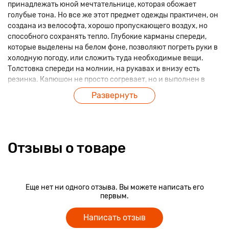
принадлежать юной мечтательнице, которая обожает
голубые тона. Но все же этот предмет одежды практичен, он
создана из велософта, хорошо пропускающего воздух, но
способного сохранять тепло. Глубокие карманы спереди,
которые выделены на белом фоне, позволяют погреть руки в
холодную погоду, или сложить туда необходимые вещи.
Толстовка спереди на молнии, на рукавах и внизу есть
резинка. Капюшон не просто согревает, но и выполнен в
форме мордочки единорога, что придает изделию большей
Развернуть
оригинальности, чем у обыкновенной толстовки.
Отзывы о товаре
Еще нет ни одного отзыва. Вы можете написать его
первым.
Написать отзыв