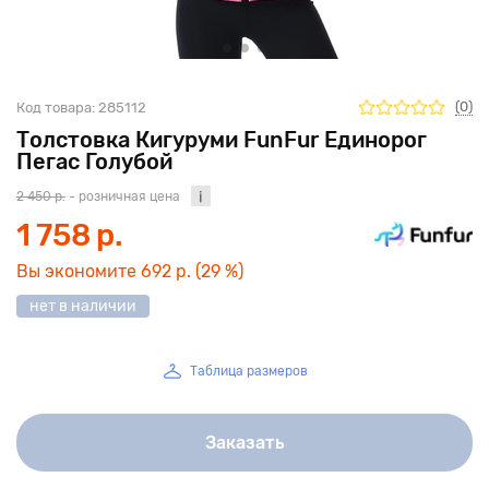
(0)
Код товара:
285112
Толстовка Кигуруми FunFur Единорог
Пегас Голубой
2 450 р.
- розничная цена
1 758 р.
Вы экономите
692 р.
(29 %)
нет в наличии
Таблица размеров
Заказать