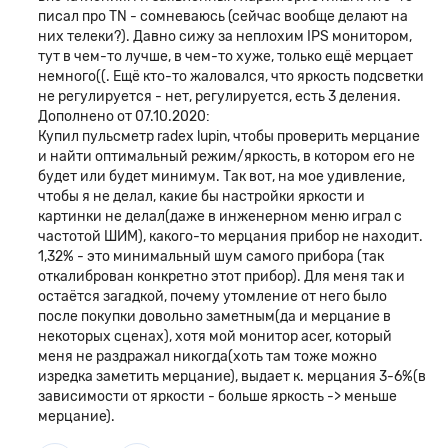
писал про TN - сомневаюсь (сейчас вообще делают на
них телеки?). Давно сижу за неплохим IPS монитором,
тут в чем-то лучше, в чем-то хуже, только ещё мерцает
немного((. Ещё кто-то жаловался, что яркость подсветки
не регулируется - нет, регулируется, есть 3 деления.
Дополнено от 07.10.2020:
Купил пульсметр radex lupin, чтобы проверить мерцание
и найти оптимальный режим/яркость, в котором его не
будет или будет минимум. Так вот, на мое удивление,
чтобы я не делал, какие бы настройки яркости и
картинки не делал(даже в инженерном меню играл с
частотой ШИМ), какого-то мерцания прибор не находит.
1,32% - это минимальный шум самого прибора (так
откалиброван конкретно этот прибор). Для меня так и
остаётся загадкой, почему утомление от него было
после покупки довольно заметным(да и мерцание в
некоторых сценах), хотя мой монитор acer, который
меня не раздражал никогда(хоть там тоже можно
изредка заметить мерцание), выдает к. мерцания 3-6%(в
зависимости от яркости - больше яркость -> меньше
мерцание).