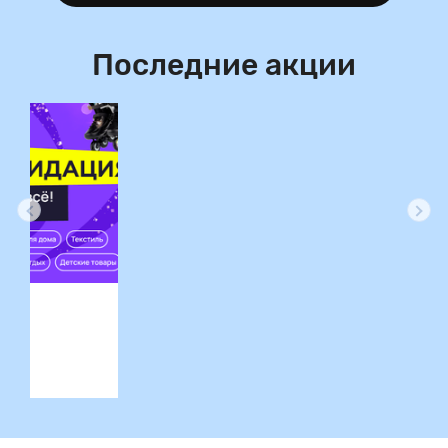
Последние акции
ция