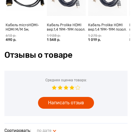
Кабель microHDMI-
Кабель Prolike HDMI
Кабель Prolike HDMI
К
HDMI M/M 5м,
вер.1,4 19М-19М позол.
вер.1,4 19М-19М позол.
в
позолоченные
конт., ферритовые
конт., ферритовые
к
613 р.
1 938 р.
1 275 р.
7
контакты Blister box
кольца, 30 м
кольца, 20 м
к
490 р.
1 548 р.
1 019 р.
5
Отзывы о товаре
Средняя оценка товара:
Написать отзыв
Сортировать:
по дате