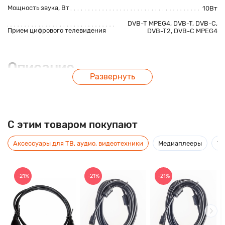
Мощность звука, Вт
10Вт
DVB-T MPEG4,
DVB-T
,
DVB-C
,
Прием цифрового телевидения
DVB-T2
, DVB-C MPEG4
Описание
Развернуть
Управляйте телевизором Thomson со смартфона или
планшета и выводите с этих устройств мультимедийный
контент на экран телевизора. У модели Thomson T32RTL5130
C этим товаром покупают
функциональный пульт дистанционного управления с
прямым выходом на Смарт-контент. Стабильную работу и
Аксессуары для ТВ, аудио, видеотехники
Медиаплееры
Ус
качество изображения обеспечивают 4х ядерный
процессор ARM A7 и графический ускоритель MALI 450.
-21%
-21%
-21%