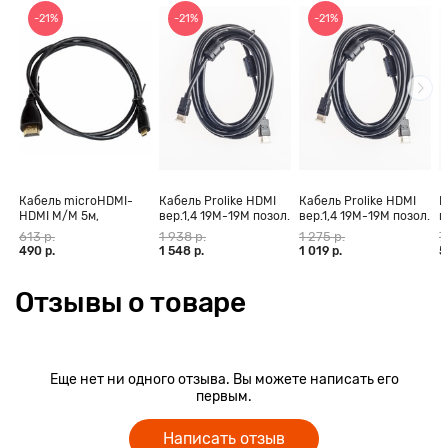
-21%
-21%
-21%
Кабель microHDMI-
Кабель Prolike HDMI
Кабель Prolike HDMI
К
HDMI M/M 5м,
вер.1,4 19М-19М позол.
вер.1,4 19М-19М позол.
в
позолоченные
конт., ферритовые
конт., ферритовые
к
613 р.
1 938 р.
1 275 р.
7
контакты Blister box
кольца, 30 м
кольца, 20 м
к
490 р.
1 548 р.
1 019 р.
5
Отзывы о товаре
Еще нет ни одного отзыва. Вы можете написать его
первым.
Написать отзыв