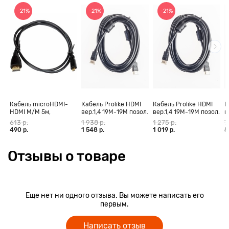
-21%
-21%
-21%
Кабель microHDMI-
Кабель Prolike HDMI
Кабель Prolike HDMI
К
HDMI M/M 5м,
вер.1,4 19М-19М позол.
вер.1,4 19М-19М позол.
в
позолоченные
конт., ферритовые
конт., ферритовые
к
613 р.
1 938 р.
1 275 р.
7
контакты Blister box
кольца, 30 м
кольца, 20 м
к
490 р.
1 548 р.
1 019 р.
5
Отзывы о товаре
Еще нет ни одного отзыва. Вы можете написать его
первым.
Написать отзыв