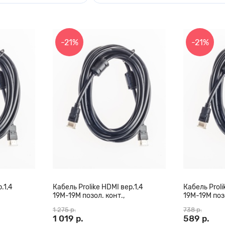
-21%
-21%
.1,4
Кабель Prolike HDMI вер.1,4
Кабель Proli
19М-19М позол. конт.,
19М-19М позо
0 м
ферритовые кольца, 20 м
ферритовые 
1 275 р.
738 р.
1 019 р.
589 р.