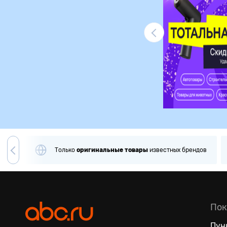
Ликвидация
вара
Только
оригинальные
товары
известных брендов
Пок
Пун