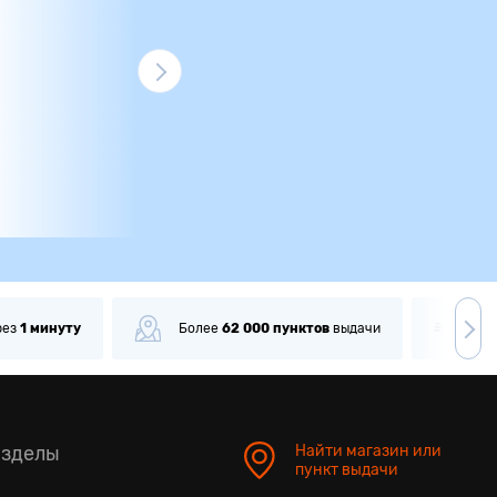
рез
1 минуту
Более
62 000
пунктов
выдачи
До
азделы
Найти магазин или
пункт выдачи