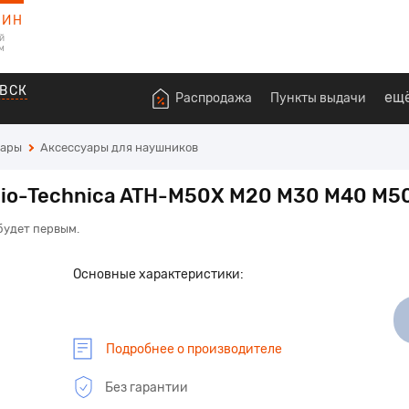
ЗИН
й
м
ВСК
ещ
Распродажа
Пункты выдачи
уары
Аксессуары для наушников
o-Technica ATH-M50X M20 M30 M40 M50
 будет первым.
Основные характеристики:
Подробнее о производителе
Без гарантии