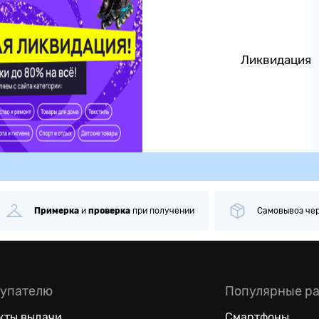
Ликвидация
Примерка
и
проверка
при получении
Самовывоз
че
упателю
Популярные р
кты выдачи
Смартфоны