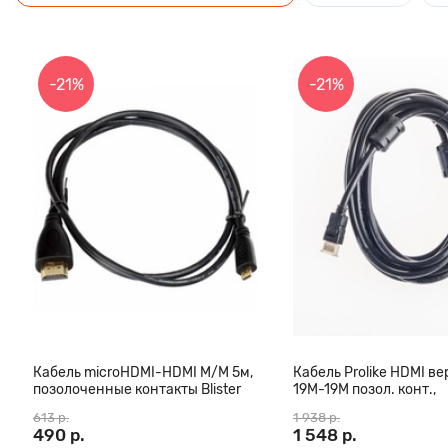
-21%
-21%
Кабель microHDMI-HDMI M/M 5м,
Кабель Prolike HDMI вер
позолоченные контакты Blister
19М-19М позол. конт.,
box
ферритовые кольца, 3
613 р.
1 938 р.
490 р.
1 548 р.