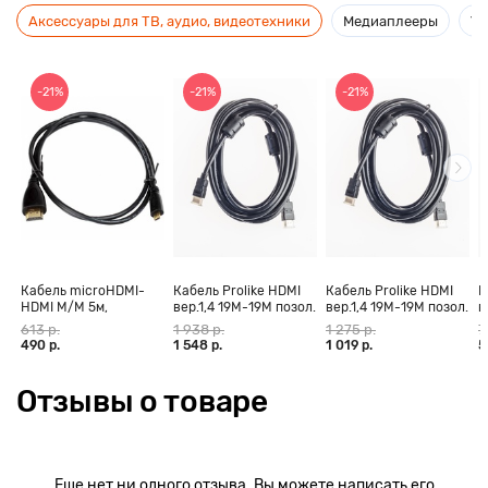
Аксессуары для ТВ, аудио, видеотехники
Медиаплееры
Ус
-21%
-21%
-21%
Кабель microHDMI-
Кабель Prolike HDMI
Кабель Prolike HDMI
К
HDMI M/M 5м,
вер.1,4 19М-19М позол.
вер.1,4 19М-19М позол.
в
позолоченные
конт., ферритовые
конт., ферритовые
к
613 р.
1 938 р.
1 275 р.
7
контакты Blister box
кольца, 30 м
кольца, 20 м
к
490 р.
1 548 р.
1 019 р.
5
Отзывы о товаре
Еще нет ни одного отзыва. Вы можете написать его