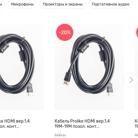
ы
Микрофоны
Проекторы и экраны
Портативное аудио
-20%
ke HDMI вер.1,4
Кабель Prolike HDMI вер.1,4
К
л. конт.,
19М-19М позол. конт.,
1
кольца, 10 м
ферритовые кольца, 7 м
ф
500 р.
9
ч