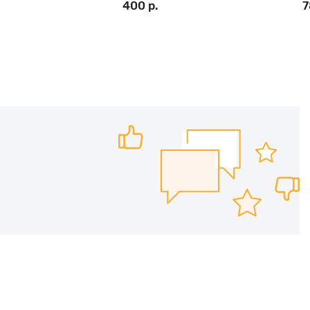
400 р.
7