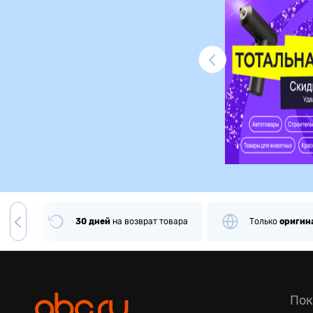
Ликвидация
чии
30 дней
на
возврат товара
Только
оригин
Пок