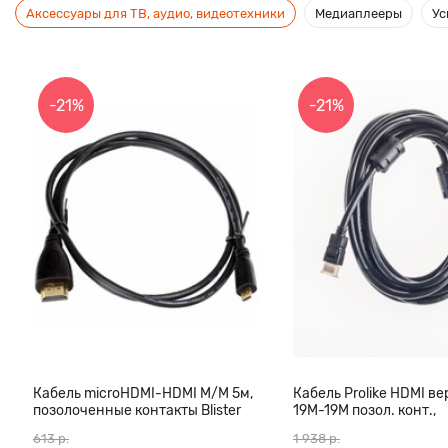
Аксессуары для ТВ, аудио, видеотехники
Медиаплееры
Ус
-21%
-21%
Кабель microHDMI-HDMI M/M 5м,
Кабель Prolike HDMI вер
позолоченные контакты Blister
19М-19М позол. конт.,
box
ферритовые кольца, 3
613 р.
1 938 р.