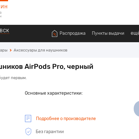
ЗИН
й
м
ВСК
ещ
Распродажа
Пункты выдачи
уары
Аксессуары для наушников
ников AirPods Pro, черный
будет первым.
Основные характеристики:
Подробнее о производителе
Без гарантии