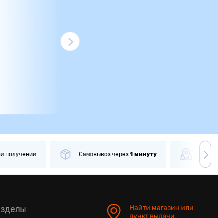
ри получении
Самовывоз
через
1 минуту
Боле
азделы
Найти магазин или
пункт выдачи