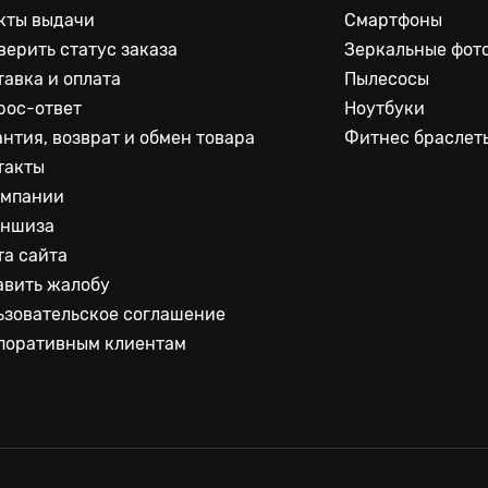
кты выдачи
Смартфоны
верить статус заказа
Зеркальные фот
тавка и оплата
Пылесосы
рос-ответ
Ноутбуки
антия, возврат и обмен товара
Фитнес браслет
такты
омпании
ншиза
та сайта
авить жалобу
ьзовательское соглашение
поративным клиентам