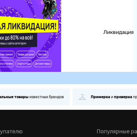
Ликвидация
альные
товары
известных брендов
Примерка
и
проверка
п
упателю
Популярные р