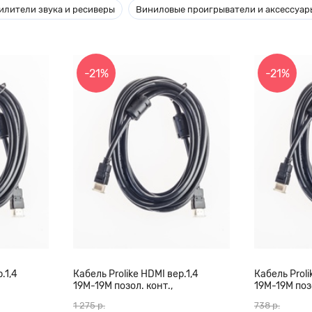
илители звука и ресиверы
Виниловые проигрыватели и аксессуар
-21%
-21%
.1,4
Кабель Prolike HDMI вер.1,4
Кабель Proli
19М-19М позол. конт.,
19М-19М позо
0 м
ферритовые кольца, 20 м
ферритовые 
1 275 р.
738 р.