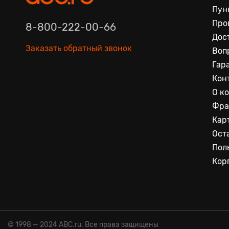
Пун
Про
8-800-222-00-66
Дос
Заказать обратный звонок
Воп
Гар
Кон
О к
Фра
Кар
Ост
Пол
Кор
© 1998 — 2024 ABC.ru. Все права защищены