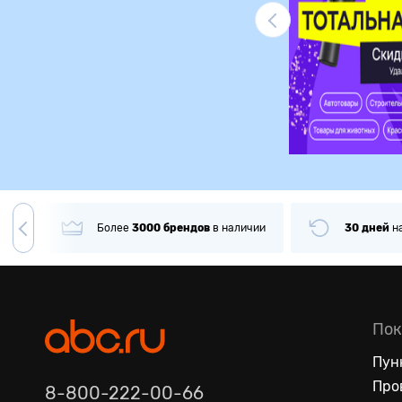
Ликвидация
гда
Более
3000
брендов
в наличии
30 дней
н
Пок
Пун
Про
8-800-222-00-66