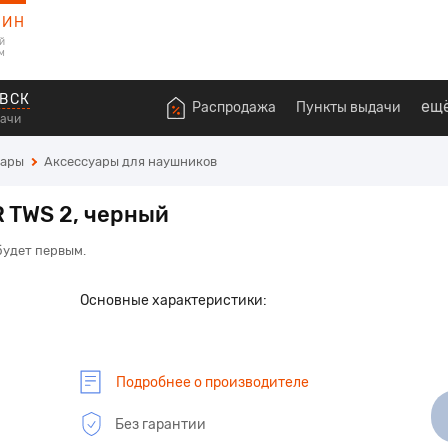
ЗИН
й
м
ВСК
ещ
Распродажа
Пункты выдачи
дачи
уары
Аксессуары для наушников
R TWS 2, черный
будет первым.
Основные характеристики:
Подробнее о производителе
Без гарантии