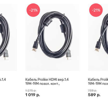
-21%
-21%
.1,4
Кабель Prolike HDMI вер.1,4
Кабель Proli
19М-19М позол. конт.,
19М-19М позо
0 м
ферритовые кольца, 20 м
ферритовые 
1 275 р.
738 р.
1 019 р.
589 р.