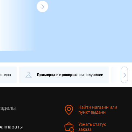
рендов
Примерка
и
проверка
при получении
С
азделы
Найти магазин или
пункт выдачи
Узнать статус
оаппараты
заказа