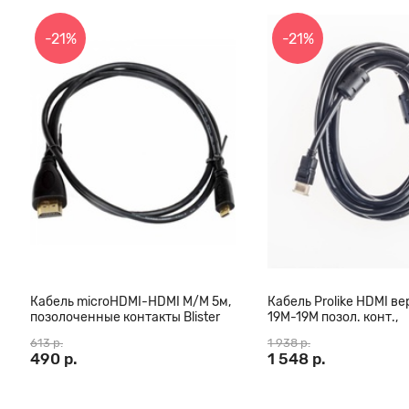
-21%
-21%
Кабель microHDMI-HDMI M/M 5м,
Кабель Prolike HDMI вер
позолоченные контакты Blister
19М-19М позол. конт.,
box
ферритовые кольца, 3
613 р.
1 938 р.
490 р.
1 548 р.