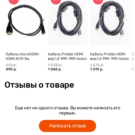
Кабель microHDMI-
Кабель Prolike HDMI
Кабель Prolike HDMI
К
HDMI M/M 5м,
вер.1,4 19М-19М позол.
вер.1,4 19М-19М позол.
в
позолоченные
конт., ферритовые
конт., ферритовые
к
613 р.
1 938 р.
1 275 р.
7
контакты Blister box
кольца, 30 м
кольца, 20 м
к
490 р.
1 548 р.
1 019 р.
5
Отзывы о товаре
Еще нет ни одного отзыва. Вы можете написать его
первым.
Написать отзыв