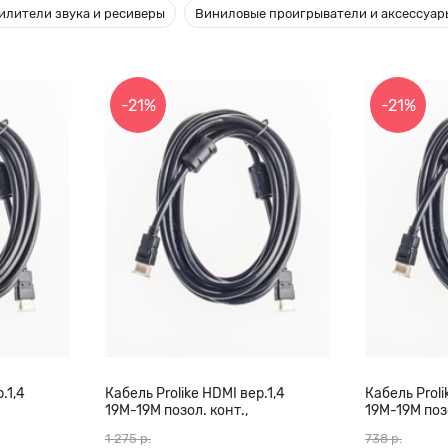
илители звука и ресиверы
Виниловые проигрыватели и аксессуар
-21%
-21%
.1,4
Кабель Prolike HDMI вер.1,4
Кабель Proli
19М-19М позол. конт.,
19М-19М позо
0 м
ферритовые кольца, 20 м
ферритовые 
1 275 р.
738 р.