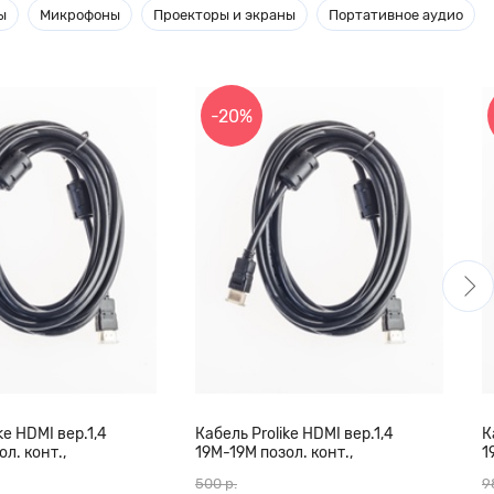
ы
Микрофоны
Проекторы и экраны
Портативное аудио
-20%
ke HDMI вер.1,4
Кабель Prolike HDMI вер.1,4
К
л. конт.,
19М-19М позол. конт.,
1
кольца, 10 м
ферритовые кольца, 7 м
ф
500 р.
9
ч