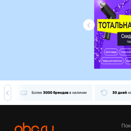
Ликвидация
гда
Более
3000
брендов
в наличии
30 дней
н
Пок