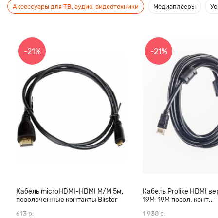
Аксессуары для ТВ, аудио, видеотехники
Медиаплееры
Ус
-21%
-21%
Кабель microHDMI-HDMI M/M 5м,
Кабель Prolike HDMI вер
позолоченные контакты Blister
19М-19М позол. конт.,
box
ферритовые кольца, 3
613 р.
1 938 р.