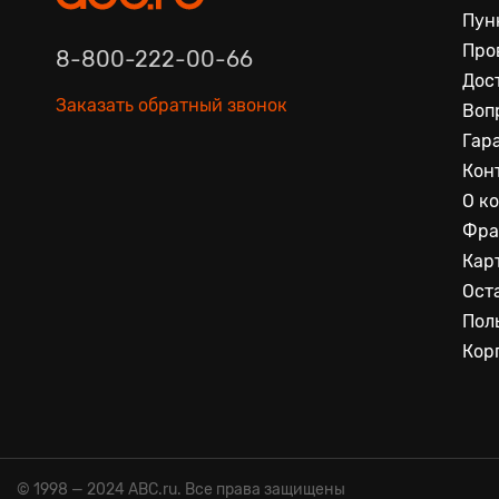
Пун
Про
8-800-222-00-66
Дос
Заказать обратный звонок
Воп
Гар
Кон
О к
Фра
Кар
Ост
Пол
Кор
© 1998 — 2024 ABC.ru. Все права защищены