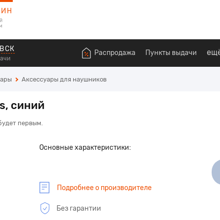
ЗИН
й
м
ВСК
ещ
Распродажа
Пункты выдачи
дачи
уары
Аксессуары для наушников
s, синий
 будет первым.
Основные характеристики:
Подробнее о производителе
Без гарантии