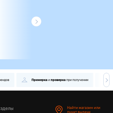
рендов
Примерка
и
проверка
при получении
С
азделы
Найти магазин или
пункт выдачи