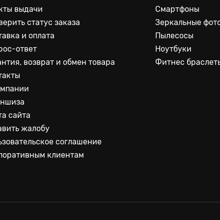
кты выдачи
Смартфоны
верить статус заказа
Зеркальные фот
тавка и оплата
Пылесосы
рос-ответ
Ноутбуки
антия, возврат и обмен товара
Фитнес браслет
такты
омпании
ншиза
та сайта
авить жалобу
ьзовательское соглашение
поративным клиентам