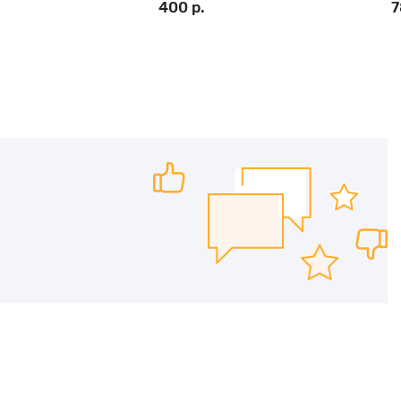
400 р.
7