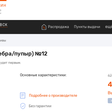
ЗИН
й
м
ВСК
ещ
Распродажа
Пункты выдачи
тивы
ебра/пупыр) №12
будет первым.
Основные характеристики:
62
4
В
Подробнее о производителе
Без гарантии