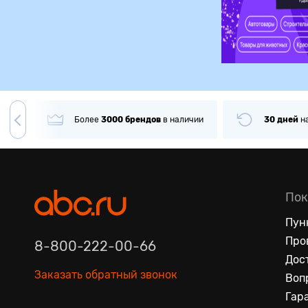
гда
Более
3000
брендов
в наличии
30 дней
н
Пок
Пун
Про
8-800-222-00-66
Дос
Заказать обратный звонок
Воп
Гар