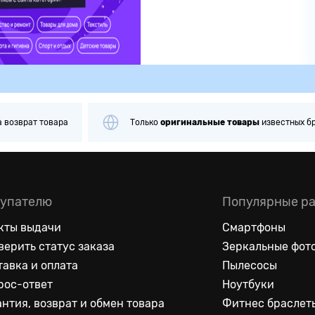
а
возврат товара
Только
оригинальные
товары
известных б
упателю
Популярные р
кты выдачи
Смартфоны
верить статус заказа
Зеркальные фот
тавка и оплата
Пылесосы
рос-ответ
Ноутбуки
антия, возврат и обмен товара
Фитнес браслет