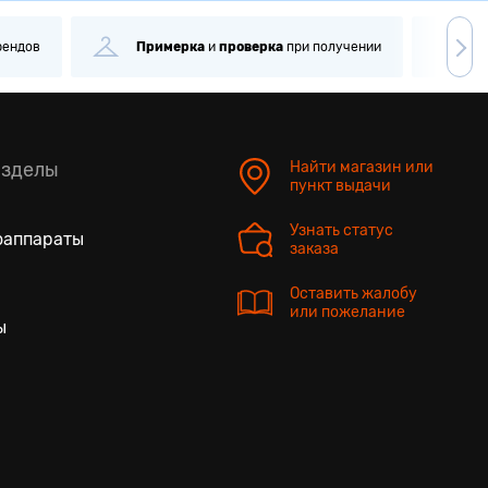
рендов
Примерка
и
проверка
при получении
С
азделы
Найти магазин или
пункт выдачи
Узнать статус
оаппараты
заказа
Оставить жалобу
или пожелание
ы