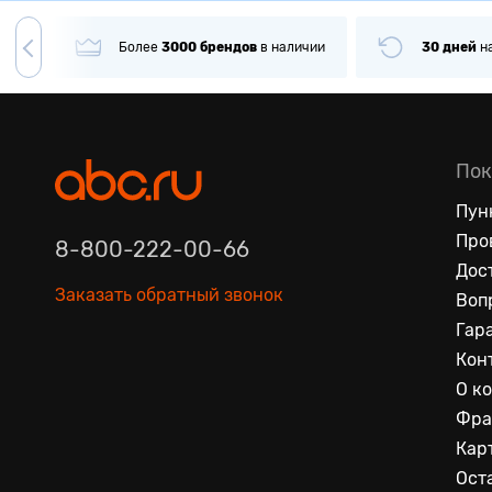
гда
Более
3000
брендов
в наличии
30 дней
н
Пок
Пун
Про
8-800-222-00-66
Дос
Заказать обратный звонок
Воп
Гар
Кон
О к
Фра
Кар
Ост