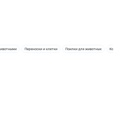
 животными
Переноски и клетки
Поилки для животных
Кор