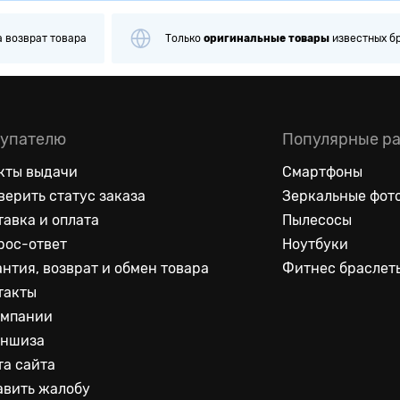
а
возврат товара
Только
оригинальные
товары
известных б
упателю
Популярные р
кты выдачи
Смартфоны
верить статус заказа
Зеркальные фот
тавка и оплата
Пылесосы
рос-ответ
Ноутбуки
антия, возврат и обмен товара
Фитнес браслет
такты
омпании
ншиза
та сайта
авить жалобу