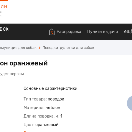
ЗИН
й
м
ВСК
ещ
Распродажа
Пункты выдачи
Амуниция для собак
Поводки-рулетки для собак
йлон оранжевый
будет первым.
Основные характеристики:
Тип товара
поводок
Материал
нейлон
Длина поводка, м
1
Цвет
оранжевый