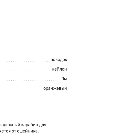
поводок
нейлон
1м
оранжевый
 надежный карабин для
яется от ошейника.