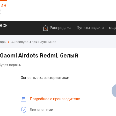
ЗИН
й
м
ВСК
ещ
Распродажа
Пункты выдачи
уары
Аксессуары для наушников
iaomi Airdots Redmi, белый
будет первым.
Основные характеристики:
Подробнее о производителе
Без гарантии