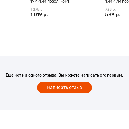
19М-19М позол. конт.,
19М-19М позо
0 м
ферритовые кольца, 20 м
ферритовые 
1 275 р.
738 р.
1 019 р.
589 р.
Еще нет ни одного отзыва. Вы можете написать его первым.
Написать отзыв