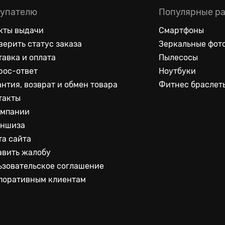
упателю
Популярные р
кты выдачи
Смартфоны
верить статус заказа
Зеркальные фот
тавка и оплата
Пылесосы
рос-ответ
Ноутбуки
антия, возврат и обмен товара
Фитнес браслет
такты
омпании
ншиза
та сайта
авить жалобу
ьзовательское соглашение
поративным клиентам