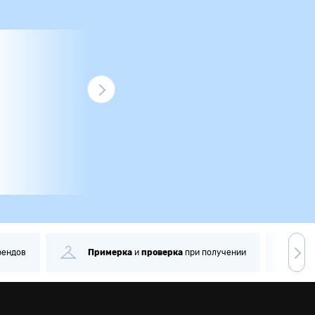
рендов
Примерка
и
проверка
при получении
С