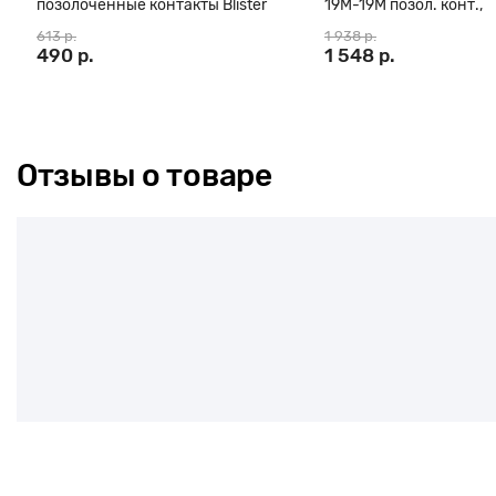
позолоченные контакты Blister
19М-19М позол. конт.,
box
ферритовые кольца, 3
613 р.
1 938 р.
490 р.
1 548 р.
Отзывы о товаре