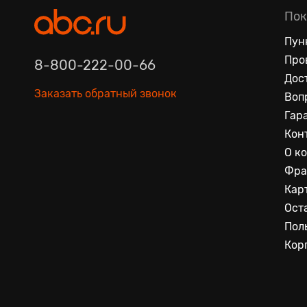
Пок
Пун
Про
8-800-222-00-66
Дос
Заказать обратный звонок
Воп
Гар
Кон
О к
Фра
Кар
Ост
Пол
Кор