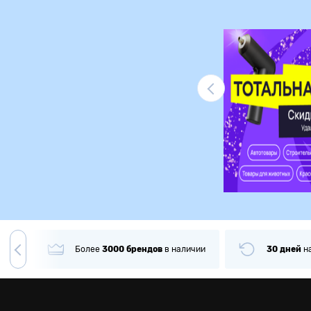
Ликвидация
гда
Более
3000
брендов
в наличии
30 дней
н