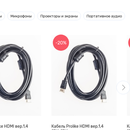
ы
Микрофоны
Проекторы и экраны
Портативное аудио
-20%
ke HDMI вер.1,4
Кабель Prolike HDMI вер.1,4
К