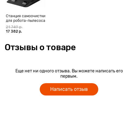
Станция самоочистки
для робота-пылесоса
Xiaomi Mi Robot
21 749 р.
Vacuum-Mop 2 Ultra
17 382 р.
Отзывы о товаре
Еще нет ни одного отзыва. Вы можете написать его
первым.
Написать отзыв