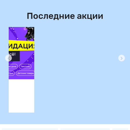
Последние акции
ция