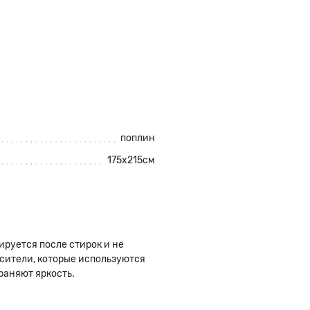
поплин
175x215см
ируется после стирок и не
сители, которые используются
раняют яркость.