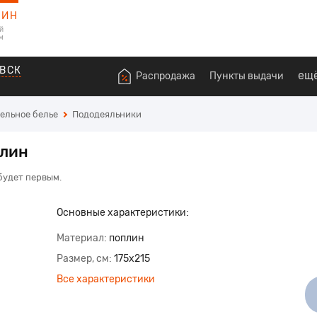
ЗИН
й
м
ВСК
ещ
Распродажа
Пункты выдачи
ельное белье
Пододеяльники
плин
 будет первым.
Основные характеристики:
Материал
поплин
Размер, см
175x215
Все характеристики