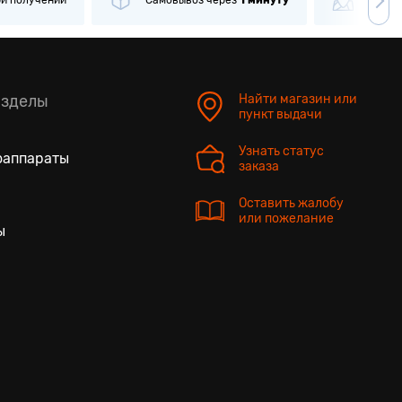
ри получении
Самовывоз
через
1 минуту
Боле
азделы
Найти магазин или
пункт выдачи
Узнать статус
оаппараты
заказа
Оставить жалобу
или пожелание
ы