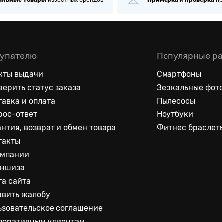
альные
товары
известных брендов
Примерка
и
проверка
п
упателю
Популярные р
кты выдачи
Смартфоны
верить статус заказа
Зеркальные фот
тавка и оплата
Пылесосы
рос-ответ
Ноутбуки
антия, возврат и обмен товара
Фитнес браслет
такты
омпании
ншиза
та сайта
авить жалобу
ьзовательское соглашение
поративным клиентам