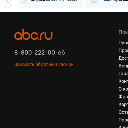
чии
30 дней
на
возврат товара
Только
оригин
Пок
Пун
Про
8-800-222-00-66
Дос
Заказать обратный звонок
Воп
Гар
Кон
О к
Фра
Кар
Ост
Пол
Кор