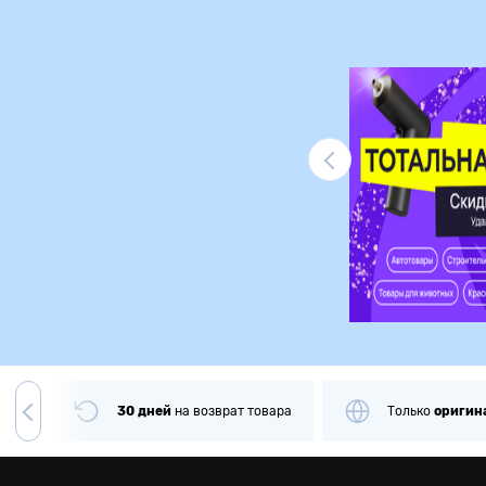
Ликвидация
чии
30 дней
на
возврат товара
Только
оригин