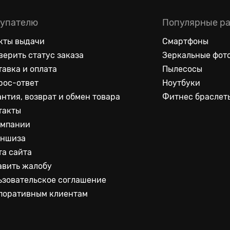
упателю
Популярные р
кты выдачи
Смартфоны
верить статус заказа
Зеркальные фот
тавка и оплата
Пылесосы
рос-ответ
Ноутбуки
антия, возврат и обмен товара
Фитнес браслет
такты
омпании
ншиза
та сайта
авить жалобу
ьзовательское соглашение
поративным клиентам