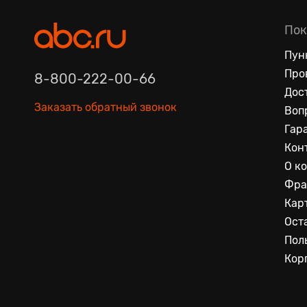
Пок
Пун
Про
8-800-222-00-66
Дос
Заказать обратный звонок
Воп
Гар
Кон
О к
Фра
Кар
Ост
Пол
Кор