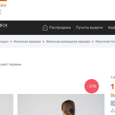
ЗИН
й
м
ВСК
ещ
Распродажа
Пункты выдачи
енщин
Женская одежда
Женская домашняя одежда
Женские п
будет первым.
1 
1
-31%
В