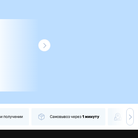
ри получении
Самовывоз
через
1 минуту
Боле