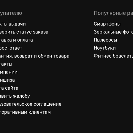
упателю
Популярные р
кты выдачи
Смартфоны
верить статус заказа
Зеркальные фот
тавка и оплата
Пылесосы
рос-ответ
Ноутбуки
антия, возврат и обмен товара
Фитнес браслет
такты
омпании
ншиза
та сайта
авить жалобу
ьзовательское соглашение
поративным клиентам