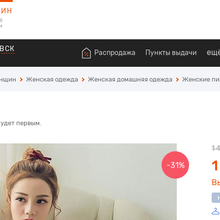
ЗИН
й
м
ВСК
ещ
Распродажа
Пункты выдачи
енщин
Женская одежда
Женская домашняя одежда
Женские п
будет первым.
1 
1
-31%
В