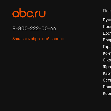
Пок
Пун
Про
8-800-222-00-66
Дос
Заказать обратный звонок
Воп
Гар
Кон
О к
Фра
Кар
Ост
Пол
Кор