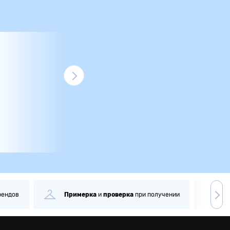
рендов
Примерка
и
проверка
при получении
С