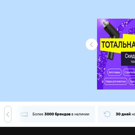
Ликвидация
гда
Более
3000
брендов
в наличии
30 дней
н