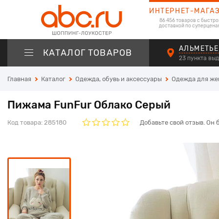
ИНТЕРНЕТ-МАГА
86 456 товаров с быстро
доставкой по суперцена
АЛЬМЕТЬЕ
КАТАЛОГ ТОВАРОВ
23 пункта вы
Главная
Каталог
Одежда, обувь и аксессуары
Одежда для ж
Пижама FunFur Облако Серый
Код товара:
285180
Добавьте свой отзыв. Он 