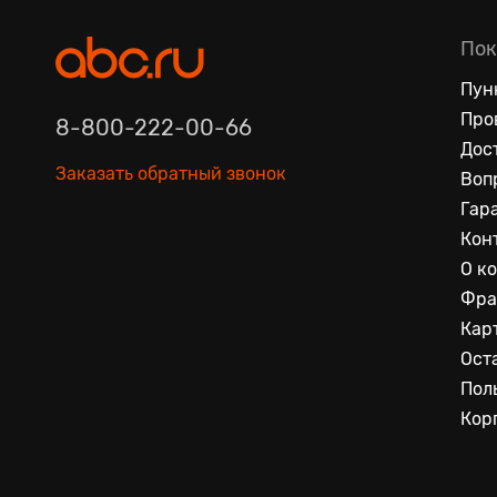
Пок
Пун
Про
8-800-222-00-66
Дос
Заказать обратный звонок
Воп
Гар
Кон
О к
Фра
Кар
Ост
Пол
Кор