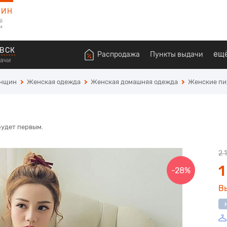
ЗИН
й
м
ВСК
ещ
Распродажа
Пункты выдачи
дачи
енщин
Женская одежда
Женская домашняя одежда
Женские п
будет первым.
2 
1
-28%
В