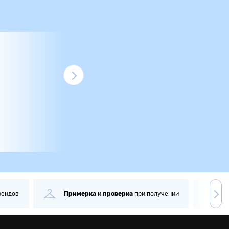
рендов
Примерка
и
проверка
при получении
С