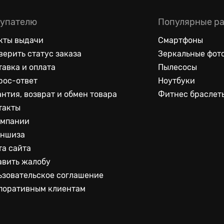
упателю
Популярные р
кты выдачи
Смартфоны
верить статус заказа
Зеркальные фот
тавка и оплата
Пылесосы
рос-ответ
Ноутбуки
антия, возврат и обмен товара
Фитнес браслет
такты
омпании
ншиза
та сайта
авить жалобу
ьзовательское соглашение
поративным клиентам