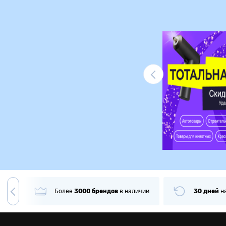
Ликвидация
гда
Более
3000
брендов
в наличии
30 дней
н