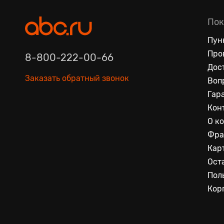
Пок
Пун
Про
8-800-222-00-66
Дос
Заказать обратный звонок
Воп
Гар
Кон
О к
Фра
Кар
Ост
Пол
Кор