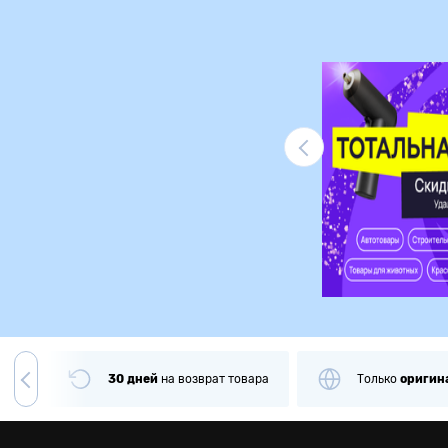
Ликвидация
чии
30 дней
на
возврат товара
Только
оригин