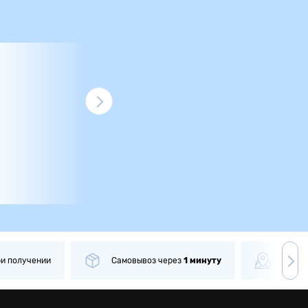
ри получении
Самовывоз
через
1 минуту
Боле