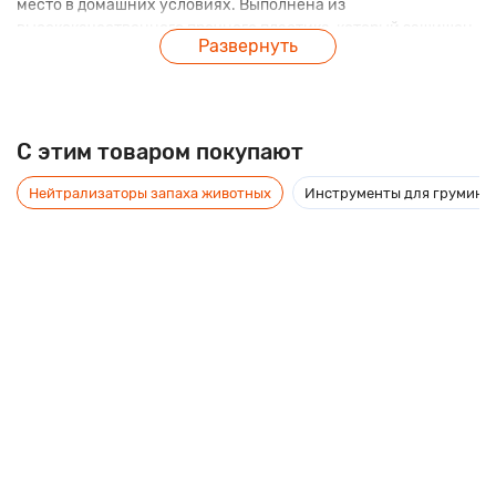
место в домашних условиях. Выполнена из
высококачественного прочного пластика, который защищен
Развернуть
от царапин, сколов и устойчив к воздействию
ультрафиолета. Не содержит бисфенол-А (BPA-free), не
токсичен, 100% перерабатываемый.
C этим товаром покупают
Нейтрализаторы запаха животных
Инструменты для груминг