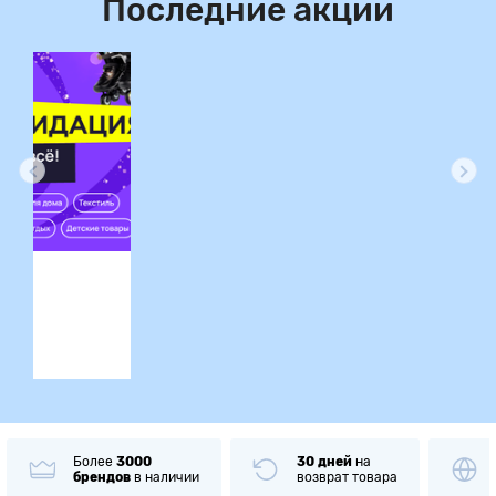
Последние акции
ция
30 дней
на
Только
оригинальные
возврат товара
товары
известных брендов