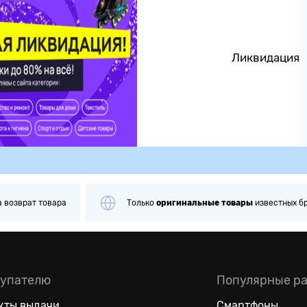
Ликвидация
а
возврат товара
Только
оригинальные
товары
известных б
упателю
Популярные р
кты выдачи
Смартфоны