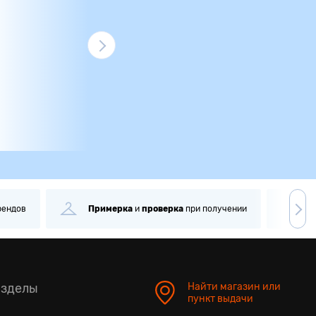
рендов
Примерка
и
проверка
при получении
С
азделы
Найти магазин или
пункт выдачи