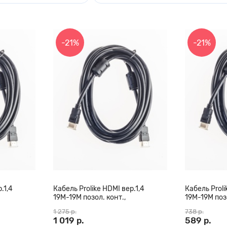
-21%
-21%
.1,4
Кабель Prolike HDMI вер.1,4
Кабель Proli
19М-19М позол. конт.,
19М-19М позо
0 м
ферритовые кольца, 20 м
ферритовые 
1 275 р.
738 р.
1 019 р.
589 р.