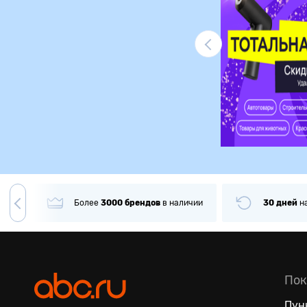
Ликвидация
гда
Более
3000
брендов
в наличии
30 дней
н
Пок
Пун