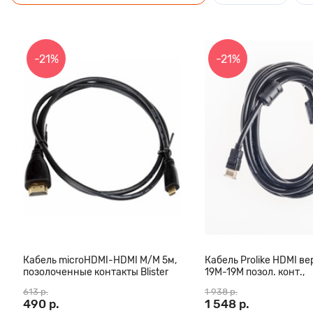
-21%
-21%
Кабель microHDMI-HDMI M/M 5м,
Кабель Prolike HDMI вер
позолоченные контакты Blister
19М-19М позол. конт.,
box
ферритовые кольца, 3
613 р.
1 938 р.
490 р.
1 548 р.