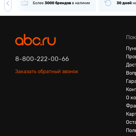
гда
Более
3000
брендов
в наличии
30 дней
н
Пок
Пун
Про
8-800-222-00-66
Дос
Заказать обратный звонок
Воп
Гар
Кон
О к
Фра
Кар
Ост
Пол