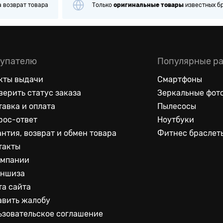
а
возврат товара
Только
оригинальные
товары
известных б
упателю
Популярные р
кты выдачи
Смартфоны
верить статус заказа
Зеркальные фот
тавка и оплата
Пылесосы
рос-ответ
Ноутбуки
антия, возврат и обмен товара
Фитнес браслет
такты
омпании
ншиза
та сайта
авить жалобу
ьзовательское соглашение