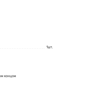
1шт.
ным концом