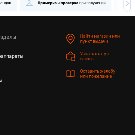
рендов
Примерка
и
проверка
при получении
С
азделы
Найти магазин или
пункт выдачи
Узнать статус
оаппараты
заказа
Оставить жалобу
или пожелание
ы