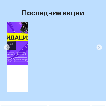
Последние акции
ция