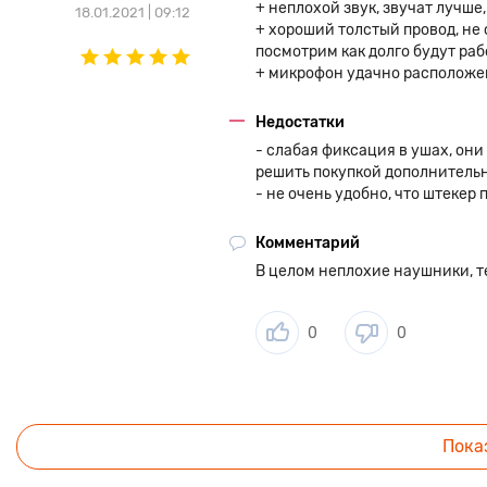
+ неплохой звук, звучат лучше,
18.01.2021 | 09:12
+ хороший толстый провод, не 
посмотрим как долго будут раб
+ микрофон удачно расположен
Недостатки
- слабая фиксация в ушах, они
решить покупкой дополнитель
- не очень удобно, что штекер 
Комментарий
В целом неплохие наушники, те
0
0
Пока