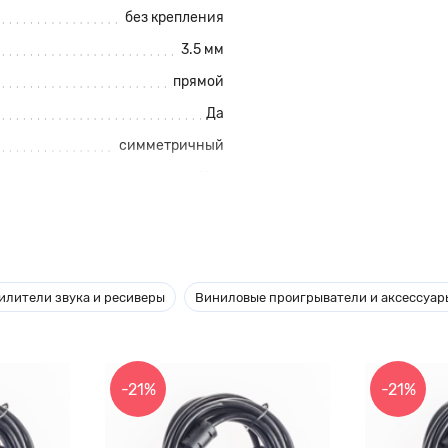
без крепления
3.5 мм
прямой
Да
симметричный
Нет
Нет
Нет
Нет
илители звука и ресиверы
Виниловые проигрыватели и аксессуар
Нет
16Ом
-21%
-21%
7Гц
40000Гц