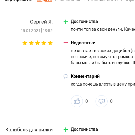
Дизайн
3 размера насадок для идеального комфорта
Стильный эргономичный дизайн и удобная посадка
Сергей Я.
Достоинства
Роскошная отделка выполнена методом вакуумной металлиза
почти топ за свои деньги. Кач
18.01.2021 | 13:52
Недостатки
не хватает высоких децибел (в
по громче, потому что громкос
басы могли бы быть и глубже. 
Комментарий
когда хочешь влезть в цену пр
0
0
Колыбель для вилки
Достоинства