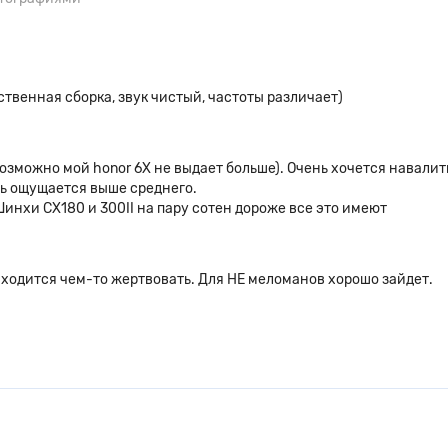
ции
ественная сборка, звук чистый, частоты различает)
озможно мой honor 6X не выдает больше). Очень хочется навалит
ть ощущается выше среднего.
Шинхи СХ180 и 300II на пару сотен дороже все это имеют
иходится чем-то жертвовать. Для НЕ меломанов хорошо зайдет.