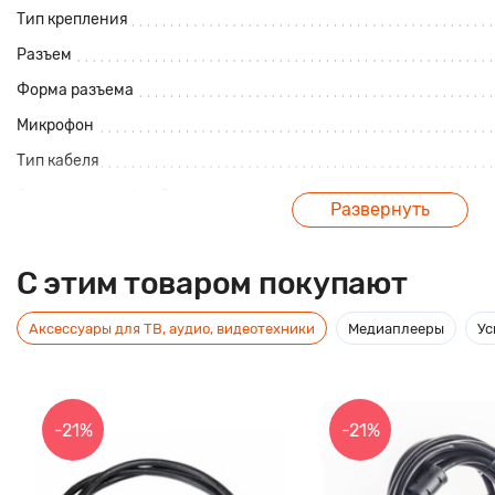
Тип крепления
Разъем
Форма разъема
Микрофон
Тип кабеля
Отсоединяемый кабель
Развернуть
Тканевая оплетка кабеля
Складные
C этим товаром покупают
Регулятор громкости
Аксессуары для ТВ, аудио, видеотехники
Медиаплееры
Ус
Водонепроницаемые
Основные характеристики
Импеданс, Ом
-21%
-21%
Минимум диапазона частоты, Гц
Максимум диапазона частоты, Гц