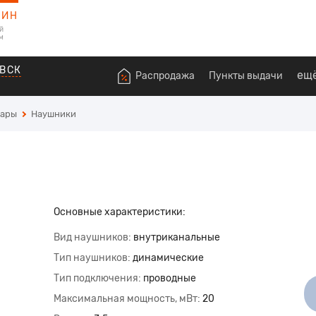
ЗИН
й
м
ВСК
ещ
Распродажа
Пункты выдачи
уары
Наушники
Основные характеристики:
Вид наушников
внутриканальные
Тип наушников
динамические
Тип подключения
проводные
Максимальная мощность, мВт
20