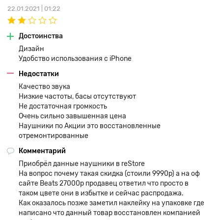
22.01.2021 | 01:22
Достоинства
Дизайн
Удобство использования с iPhone
Интуитивная калибровка от Beats
Недостатки
Studio 3 Wireless
Качество звука
Низкие частоты, басы отсутствуют
Для обеспечения качественного звучания беспроводные
Не достаточная громкость
наушники новой серии в реальном времени выполняют
Очень сильно завышенная цена
многоуровневую калибровку. Отвечает за это система Pure
Наушники по Акции это восстановленные
ANC, которая:
отремонтированные
определяет оптимальные характеристики воспроизведения;
обеспечивает чистоту звука и увеличенный охват частот;
Комментарий
улучшает передачу оттенков и нюансов мелодики;
Приобрёл данные наушники в reStore
подавляет внешние шумы.
На вопрос почему такая скидка (стоили 9990р) а на оф
Без лишних хлопот меломан получает лучшее.
сайте Beats 27000р продавец ответил что просто в
таком цвете они в избытке и сейчас распродажа.
На одном заряде
Как оказалось позже заметил наклейку на упаковке где
написано что данный товар восстановлен компанией
Черно-красные чаши наушников эргономичной формы