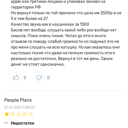
apple или третими лицами и упакован заново на
помимо динамиков оборудованы собственным
территории РФ
аккумулятором. Его емкость рассчитана на 22 часа
Но вернул только по той причине что цена им 2500р а не
непрерывной работы с использованием всего арсенала
9 и тем более не 27
доступных функций. При необходимости меломан может
Качество звука как в наушниках за 1500
пролонгировать автономность до 40 часов, просто отключив
Басов нет вообще, слушать какой либо рок вообще нет
режим Pure ANC.
смысла. Плюс очень тихие. Читал до этого много
отзывов по поводу слабой громкости но подумал это не
про меня слушать на всю катушку. Но как оказалось они
настолько тихие что даже на полную громкость этого
реально не достаточно. Вернул в тот же день. Своих
денег не стоят однозначно.
0
0
People Plans
Дополнительное время
21.01.2021 | 08:32
С новыми наушниками меломанам не придется надолго
прерывать прослушивание музыки. Этому способствует
Недостатки