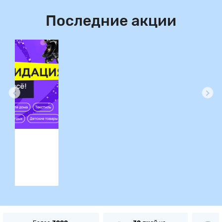
Последние акции
ция